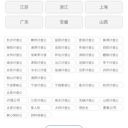
江苏
浙江
上海
广东
安徽
山西
长沙讨债公
郴州讨债公
益阳讨债公
娄底讨债公
株洲讨债公
司
司
司
司
司
衡阳讨债公
湘潭讨债公
岳阳讨债公
常德讨债公
邵阳讨债公
司
司
司
司
司
永州讨债公
张家界讨债
怀化讨债公
浏阳讨债公
醴陵讨债公
司
公司
司
司
司
湘乡讨债公
耒阳讨债公
沅江讨债公
涟源讨债公
常宁讨债公
司
司
司
司
司
吉首讨债公
冷水江讨债
临湘讨债公
汨罗讨债公
武冈讨债公
司
公司
司
司
司
韶山讨债公
湘西讨债公
司
司
宁波要账公
宁波讨债公
宁德要债公
嘉兴讨债公
杭州讨债公
司
司
司
司
司
太原讨债公
司
讨债公司
江苏讨债公
南京讨债公
无锡讨债公
山西讨债公
司
司
司
司
要账公司
太原讨债公
客人吃
大同讨债公
理的尤
司
司
家心情好公
的时候催公
司
司