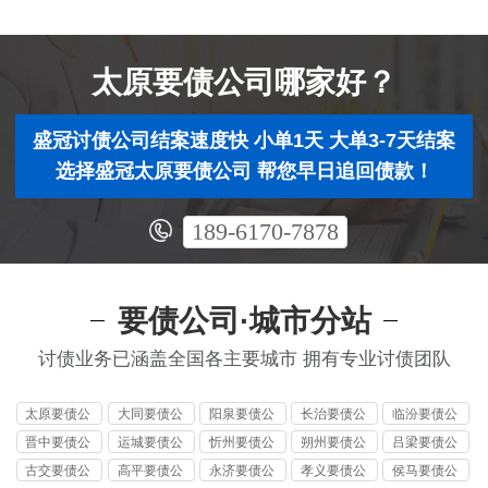
太原要债公司哪家好？
盛冠讨债公司结案速度快 小单1天 大单3-7天结案
选择盛冠太原要债公司 帮您早日追回债款！
189-6170-7878
要债公司·城市分站
讨债业务已涵盖全国各主要城市 拥有专业讨债团队
太原要债公
大同要债公
阳泉要债公
长治要债公
临汾要债公
司
司
司
司
司
晋中要债公
运城要债公
忻州要债公
朔州要债公
吕梁要债公
司
司
司
司
司
古交要债公
高平要债公
永济要债公
孝义要债公
侯马要债公