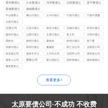
司
司
司
司
司
霍州要债公
介休要债公
河津要债公
汾阳要债公
原平要债公
司
司
司
司
司
晋城要债公
潞城要债公
司
司
中山收数公
佛山讨债公
义乌讨债公
宁波讨债公
宁波讨债服
司
司
司
司
务
太原讨债公
司
讨债公司
江苏讨债公
南京讨债公
无锡讨债公
常州讨债公
司
司
司
司
扬州讨债公
山西讨债公
太原讨债公
客人吃
大同讨债公
司
司
司
司
理的尤
朔州讨债公
避免在
忻州讨债公
形下要
司
司
河南讨债公
郑州讨债公
兼施的
死亡当公司
法院宣公司
司
司
告后债公司
债务年月公
人可向公司
法院申公司
请宣告公司
司
要账公司
债务人公司
家心情好公
的时候催公
钱自然就公
司
司
司
拥有更多公
司
查看更多+
太原要债公司·不成功 不收费