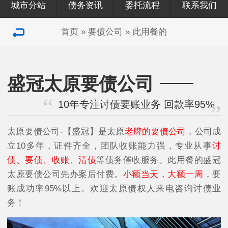
城市分站
债务资讯
委托流程
联系我们
首页
»
要债公司
»
此用餐的
盛冠太原要债公司
10年专注讨债要账业务 回款率95%
太原要债公司-【盛冠】是太原
老牌的要债公司
，公司成
立10多年，证件齐全，团队收账能力强，专业从事
讨
债、要债、收账、清债
等债务催收服务。此用餐的盛冠
太原要债公司先办案后付费。
小额当天，大额一周
，要
账成功率95%以上。欢迎太原债权人来电咨询讨债业
务！