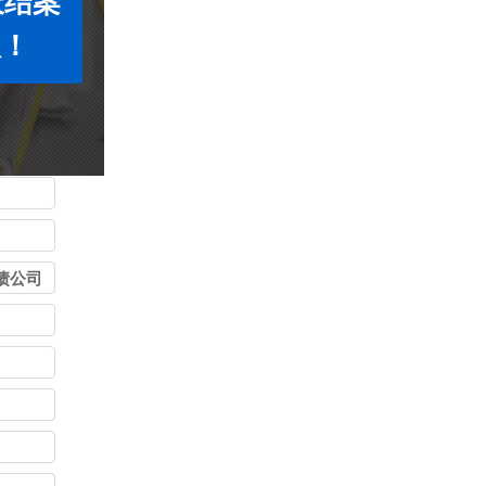
天结案
款！
债公司