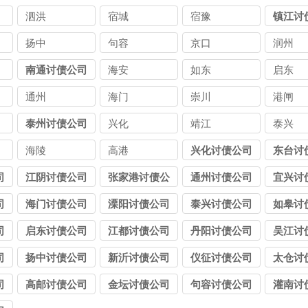
泗洪
宿城
宿豫
镇江讨
扬中
句容
京口
润州
南通讨债公司
海安
如东
启东
通州
海门
崇川
港闸
泰州讨债公司
兴化
靖江
泰兴
海陵
高港
兴化讨债公司
东台讨
司
江阴讨债公司
张家港讨债公
通州讨债公司
宜兴讨
司
司
海门讨债公司
溧阳讨债公司
泰兴讨债公司
如皋讨
司
启东讨债公司
江都讨债公司
丹阳讨债公司
吴江讨
司
扬中讨债公司
新沂讨债公司
仪征讨债公司
太仓讨
司
高邮讨债公司
金坛讨债公司
句容讨债公司
灌南讨