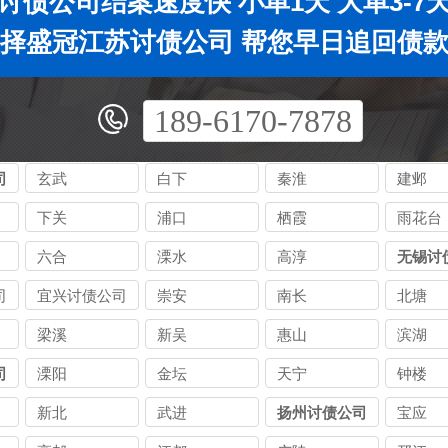
讨债公司结案速度快 小单1天 大单3-7
择盛冠江苏讨债公司 帮您早日追回债
189-6170-7878
司
玄武
白下
秦淮
建邺
下关
浦口
栖霞
雨花台
六合
溧水
高淳
无锡讨
司
宜兴讨债公司
崇安
南长
北塘
梁溪
新吴
惠山
滨湖
司
溧阳
金坛
天宁
钟楼
新北
武进
扬州讨债公司
宝应