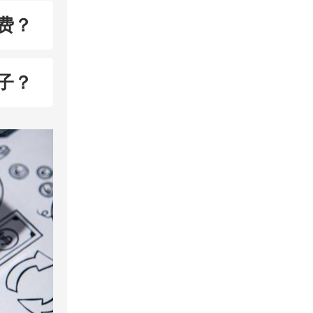
费？
子？