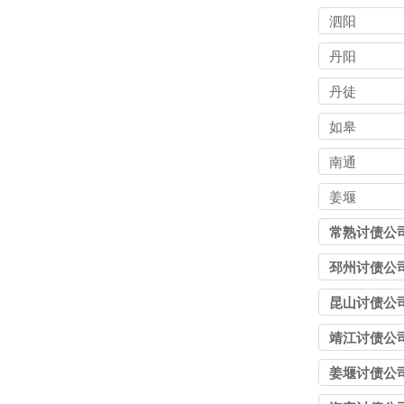
泗阳
丹阳
丹徒
如皋
南通
姜堰
常熟讨债公
邳州讨债公
昆山讨债公
靖江讨债公
姜堰讨债公