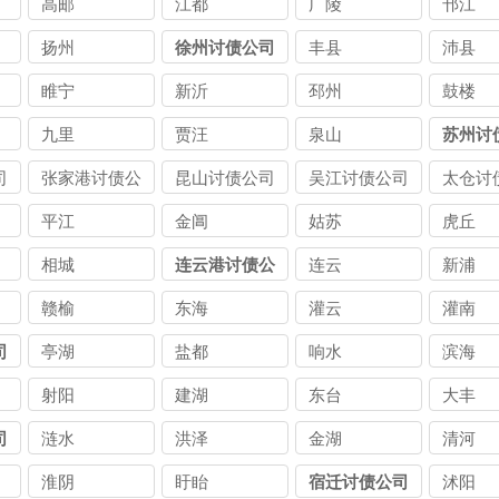
高邮
江都
广陵
邗江
扬州
徐州讨债公司
丰县
沛县
睢宁
新沂
邳州
鼓楼
九里
贾汪
泉山
苏州讨
司
张家港讨债公
昆山讨债公司
吴江讨债公司
太仓讨
司
平江
金阊
姑苏
虎丘
相城
连云港讨债公
连云
新浦
司
赣榆
东海
灌云
灌南
司
亭湖
盐都
响水
滨海
射阳
建湖
东台
大丰
司
涟水
洪泽
金湖
清河
淮阴
盱眙
宿迁讨债公司
沭阳