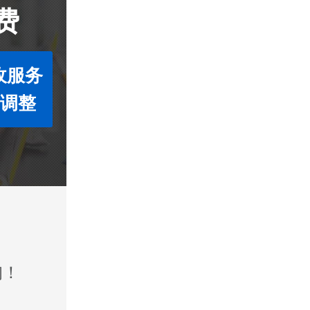
费
收服务
度调整
询！