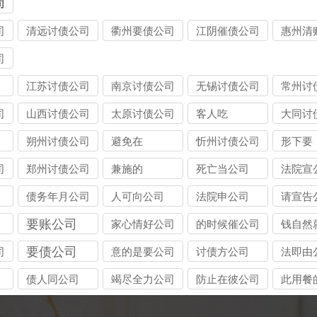
司
司
清远讨债公司
衢州要债公司
江阴催债公司
惠州清
服务
司
江苏讨债公司
南京讨债公司
无锡讨债公司
常州讨
司
山西讨债公司
太原讨债公司
客人吃
大同讨
朔州讨债公司
避免在
忻州讨债公司
形下要
司
郑州讨债公司
兼施的
死亡当公司
法院宣
债务年月公司
人可向公司
法院申公司
请宣告
要账公司
家心情好公司
的时候催公司
钱自然
要债公司
司
意的是要公司
讨债方公司
法即由
债人同公司
竭尽全力公司
防止在彼公司
此用餐