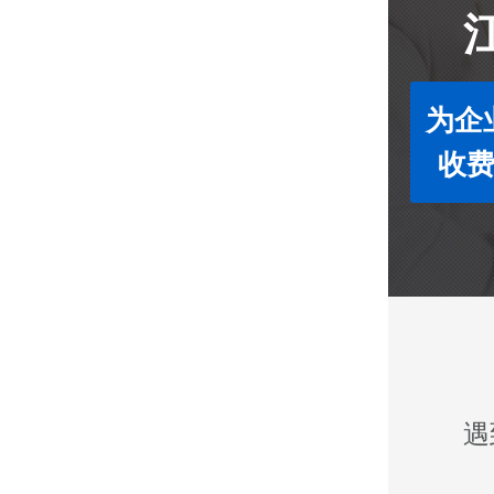
为企
收费
遇