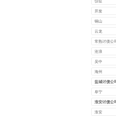
仪征
开发
铜山
云龙
常熟讨债公
沧浪
吴中
海州
盐城讨债公
阜宁
淮安讨债公
淮安