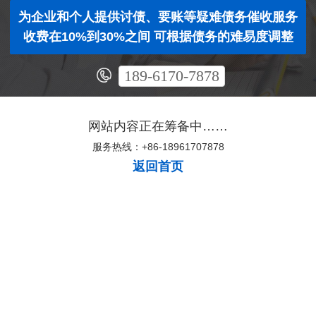
为企业和个人提供讨债、要账等疑难债务催收服务
收费在10%到30%之间 可根据债务的难易度调整
189-6170-7878
网站内容正在筹备中……
服务热线：+86-18961707878
返回首页