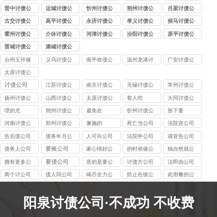
司
司
司
司
司
晋中讨债公
运城讨债公
忻州讨债公
朔州讨债公
吕梁讨债公
司
司
司
司
司
古交讨债公
高平讨债公
永济讨债公
孝义讨债公
侯马讨债公
司
司
司
司
司
霍州讨债公
介休讨债公
河津讨债公
汾阳讨债公
原平讨债公
司
司
司
司
司
晋城讨债公
潞城讨债公
司
司
台州玉环催
义乌讨债公
南平收债公
温州龙港讨
广安讨债公
债公司
司
司
债公司
司
太原讨债公
司
讨债公司
江苏讨债公
南京讨债公
无锡讨债公
常州讨债公
司
司
司
司
扬州讨债公
山西讨债公
太原讨债公
客人吃
大同讨债公
司
司
司
司
理的尤
朔州讨债公
避免在
忻州讨债公
形下要
司
司
河南讨债公
郑州讨债公
兼施的
死亡当公司
法院宣公司
司
司
告后债公司
债务年月公
人可向公司
法院申公司
请宣告公司
司
要账公司
债务人公司
家心情好公
的时候催公
钱自然就公
司
司
司
要债公司
拥有更多公
意的是要公
讨债方公司
法即由公司
司
司
两个讨公司
债人同公司
竭尽全力公
防止在彼公
此用餐的公
司
司
司
阳泉讨债公司·不成功 不收费