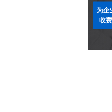
为企
收费