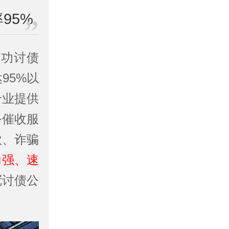
95%
成功讨债
95%以
专业提供
务催收服
款、诈骗
力强、速
冠讨债公