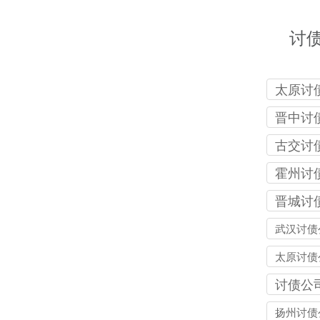
讨
太原讨
司
晋中讨
司
古交讨
司
霍州讨
司
晋城讨
司
武汉讨债
太原讨债
讨债公
扬州讨债