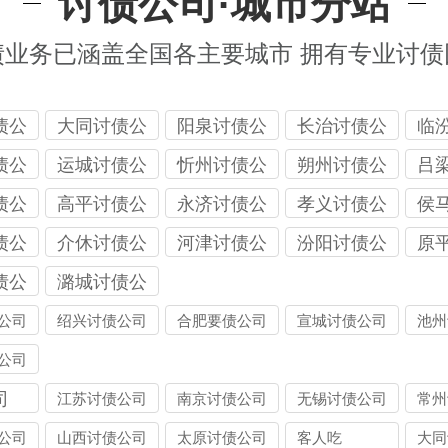
讨债公司·城市分站
债业务已涵盖全国各主要城市 拥有专业讨债
债公
大同讨债公
阳泉讨债公
长治讨债公
临
司
司
司
司
债公
运城讨债公
忻州讨债公
朔州讨债公
吕
司
司
司
司
债公
高平讨债公
永济讨债公
孝义讨债公
侯
司
司
司
司
债公
介休讨债公
河津讨债公
汾阳讨债公
原
司
司
司
司
债公
潞城讨债公
司
公司
绍兴讨债公司
合肥要债公司
宣城讨债公司
池州
公司
司
江苏讨债公司
南京讨债公司
无锡讨债公司
常州
公司
山西讨债公司
太原讨债公司
客人吃
大同