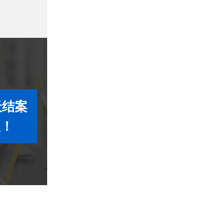
天结案
款！