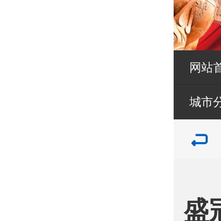
网站
城市
盛